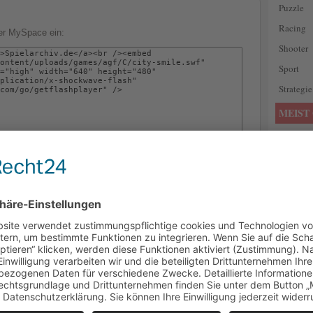
Puzzle
Racing
der MySpace ein:
Shooter
Sport
Strategie
MEIST 
All Hall
Heroes 
Devil Ra
Cut It!
- 
Keine n
Gewaltsp
he cute pet Schicksal im Speicher für Sie in diesem lustigen
6.367 v
up Spiel!
Click D
Border 