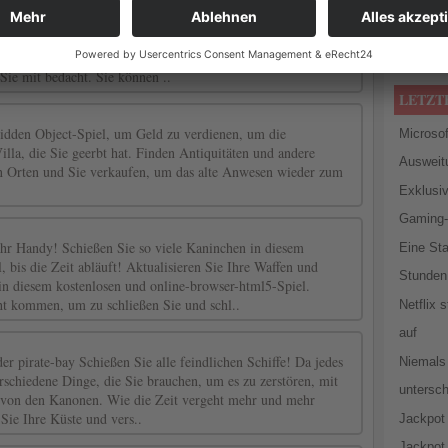
Superhe
 ist ein fantasy-Themen tower defense Spiel! Schützen Sie
Lost
- 5
hiedenen Monstern, indem verschiedene Kreaturen auf dem Weg
 und die Feinde anzugreifen. Jede Kreatur hat eine andere
Big Bad
 Sie mit bedacht. Sie können ..
LETZT
dden Object-Spiel, um Geld zu verdienen, um die
Microsof
illa, die Sie geerbt hat. Finden Antiquitäten und andere
Ausweit
n Orten und Sie verkaufen, um das alte Anwesen wieder zum
Exklusiv
Gaming-
Ihr Handy! Schießen Sie so viele Kaninchen in diesem
Eine St
, bis die Zeit abläuft! Aktualisieren Sie Ihre Waffen und
Stunden 
in diesem kostenlosen und online-browser-html5-Spiel.
ht kommen, um zu schließen Sie und schl..
Netflix 
auf
er pirate-bay Schießen Sie alle feindlichen Schiffe! Da jedes
Niemals
verschiedene Dinge, die Sie brauchen, um es zu zerstören, mit
untersc
 von den Kanonen. Wie die Zeit vergeht mehr und mehr
 Sie Ihre Küste und vers..
Jackpot 
Jackpot 