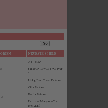
ORIEN
NEUESTE SPIELE
All Hallow
re
Crusader Defence: Level Pack
2
Living Dead Tower Defense
Click Defense
Border Defense
le
Heroes of Mangara – The
Homeland