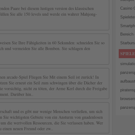
enden Paare bei diesem lustigen version des klassischen
Casino 
füllen Sie alle 150 levels und werde ein wahrer Mahjong-
Spielete
Smartph
Bereich
weisen Sie Ihre Fähigkeiten in 60 Sekunden: schneiden Sie so
Starburs
ich und vermeiden Sie alle Bomben. Sie schlagen den
SPIELE
simulati
panzersp
nen arcade-Spiel Fliegen Sie Mit einem Seil ist zurück! In
aufbaust
utzen Sie erneut ein Seil zum schwingen über die Dächer der
ie vorsichtig, nicht zu töten, der Arme Kerl durch die Freigabe
piratens
ment. Darüber hin..
browsers
panzersp
rschaft und es gibt nur wenige Menschen verließen, um sich
en Sie wichtigsten Gebiete von ein Ansturm von gnadenlosen
um die wertvollen Ressourcen, die Sie verlassen haben. Wer
 du einen neuen Freund oder zw..