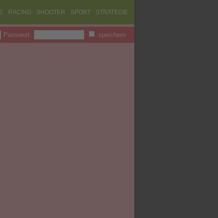
E
RACING
SHOOTER
SPORT
STRATEGIE
Passwort:
speichern