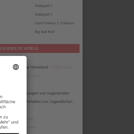
Stalingrad 2
Stalingrad 3
Carrot Fantasy 2: Undersea
Big Bad Wolf
GESPIELTE SPIELE
ow
- 7.000 views
of Mangara – The Homeland
- 6.843 views
bbit Hunt
- 6.486 views
6.466 views
egativen Auswirkungen von sogenannten
ielen auf das Verhalten von Jugendlichen
-
iews
efense
- 6.291 views
Defense
- 6.194 views