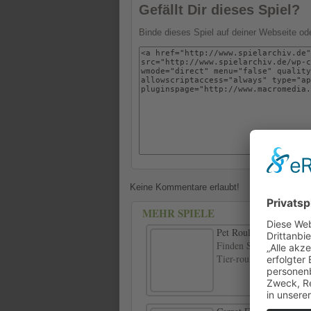
Gefällt Dir dieses Spiel?
Binde dieses Spiel auf deiner Webseite o
Keine Kommentare erlaubt!
MEHR SPIELE
Pet Roulette
Finden Sie heraus, welc
Tier-roulette und dress 