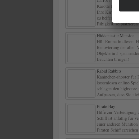
Carrot Fantasy Extreme
Karotte Fantasy Extreme
Ihre Karotte von versc
zu helfen, verlangsamen
Fähigkeit, so platzieren
Hiddentastic Mansion
Hilf Emma in diesem Hi
Renovierung der alten V
Objekte in 5 spannende
Leuchten bringen!
Rabid Rabbits
Kaninchen-shooter für 
kostenlosen online-Spiel
schlagen den highscore 
Aufpassen, dass Sie nic
Pirate Bay
Hilfe zur Verteidigung d
Schiff ist anfällig für 
einer anderen Munition
Piraten Schiff erreichen