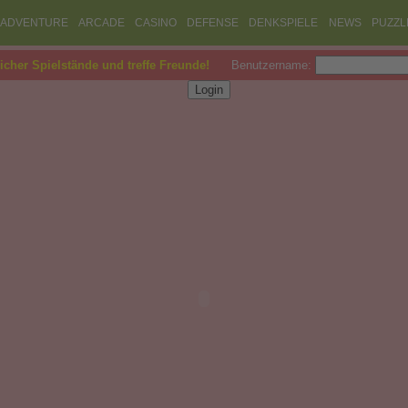
ADVENTURE
ARCADE
CASINO
DEFENSE
DENKSPIELE
NEWS
PUZZL
eicher Spielstände und treffe Freunde!
Benutzername: