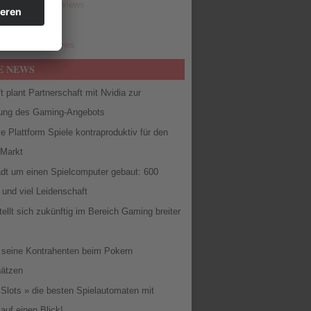
ro Quiz
- 6.065 views
.855 views
 Wolf
- 5.750 views
E NEWS
t plant Partnerschaft mit Nvidia zur
ung des Gaming-Angebots
e Plattform Spiele kontraproduktiv für den
Markt
adt um einen Spielcomputer gebaut: 600
und viel Leidenschaft
stellt sich zukünftig im Bereich Gaming breiter
 seine Kontrahenten beim Pokern
hätzen
Slots » die besten Spielautomaten mit
auf einen Blick!