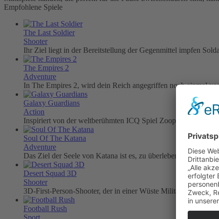
Empfohlene Spiele
The Last Soldier
Shooter
Ihr Ziel liegt in der Bereitstellung der Gegenmittel impfen Solda
The Empires 2
Adventure
In The Empires 2, wird dein Reich angegriffen noch einmal von
Galaxy Guardians
Action
Inspiriert von der weltberühmten ICQ Spiel Zoopaloola das 
Soul Of The Katana
Adventure
Das Ziel der Seele von Katana ist es, zu überleben und nehmen
Desert Squad 3D
Shooter
3D-First-Person-Shooter, der in einer Wüste Militärbasis, den B
Football Rush
Sport