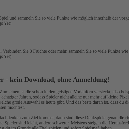
iel und sammeln Sie so viele Punkte wie möglich innerhalb der vorg
s Yet)
sh. Verbinden Sie 3 Früchte oder mehr, sammeln Sie so viele Punkte wie
s Yet)
ser - kein Download, ohne Anmeldung!
um einen ist die schon in den geistigen Vorläufern versteckt, also beis
en achtziger Jahren, sodass Spieler nicht alleine nur mehr auf kleine P
 welche große Auswahl es heute gibt. Und das beste daran ist, dass du 
ssen möchtest.
 Nachdenken zum Ziel kommst, dann sind diese Denkspiele genau die rich
he Spieler sind leicht, andere schwerer. Meistens steigen die Herausfor
nst du im Grunde alle Titel spielen und sofort Spielspaß haben.