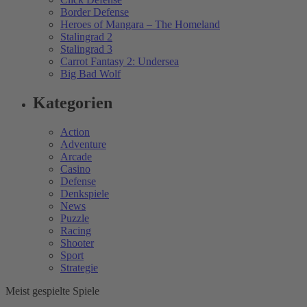
Border Defense
Heroes of Mangara – The Homeland
Stalingrad 2
Stalingrad 3
Carrot Fantasy 2: Undersea
Big Bad Wolf
Kategorien
Action
Adventure
Arcade
Casino
Defense
Denkspiele
News
Puzzle
Racing
Shooter
Sport
Strategie
Meist gespielte Spiele