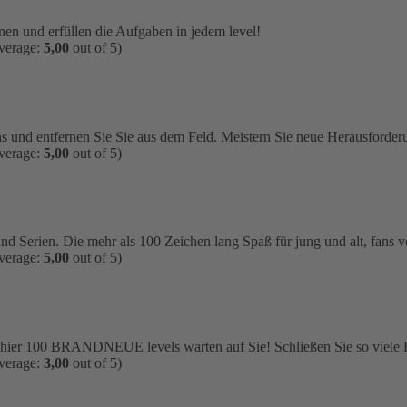
nen und erfüllen die Aufgaben in jedem level!
average:
5,00
out of 5)
s und entfernen Sie Sie aus dem Feld. Meistern Sie neue Herausforderun
average:
5,00
out of 5)
nd Serien. Die mehr als 100 Zeichen lang Spaß für jung und alt, fans v
average:
5,00
out of 5)
 hier 100 BRANDNEUE levels warten auf Sie! Schließen Sie so viele Fr
average:
3,00
out of 5)