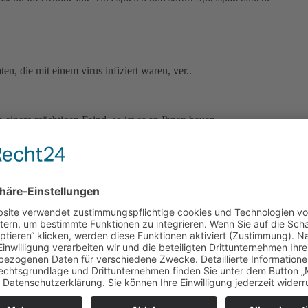
ten, die mit einem virus infiziert waren, ver..
 einem mächtigen Feind, so ist es an Ihnen bauen..
BRANDNEUE Galaxy Guardians ist ein arcade-Spiel, wo..
 Sie alle feindlichen Einheiten und Bosse. Samme..
ereich und beseitigen eindringenden feindlich..