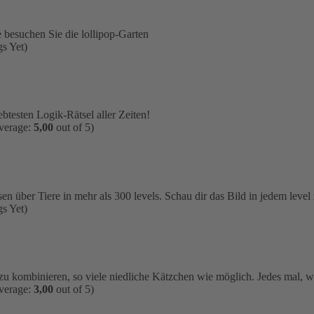
 besuchen Sie die lollipop-Garten
s Yet)
btesten Logik-Rätsel aller Zeiten!
average:
5,00
out of 5)
sen über Tiere in mehr als 300 levels. Schau dir das Bild in jedem leve
s Yet)
zu kombinieren, so viele niedliche Kätzchen wie möglich. Jedes mal, wen
average:
3,00
out of 5)