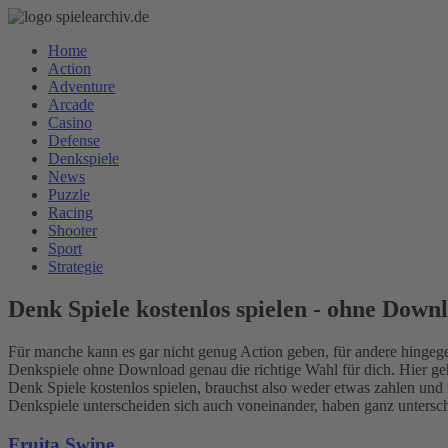
Home
Action
Adventure
Arcade
Casino
Defense
Denkspiele
News
Puzzle
Racing
Shooter
Sport
Strategie
Denk Spiele kostenlos spielen - ohne Down
Für manche kann es gar nicht genug Action geben, für andere hingeg
Denkspiele ohne Download genau die richtige Wahl für dich. Hier ge
Denk Spiele kostenlos spielen, brauchst also weder etwas zahlen und
Denkspiele unterscheiden sich auch voneinander, haben ganz unterschi
Fruita Swipe