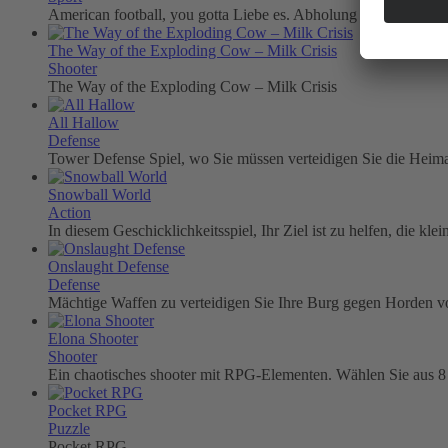
American football, you gotta Liebe es. Abholung der ball und 
The Way of the Exploding Cow – Milk Crisis
Shooter
The Way of the Exploding Cow – Milk Crisis
All Hallow
Defense
Tower Defense Spiel, wo Sie müssen verteidigen Sie die Heimat
Snowball World
Action
In diesem Geschicklichkeitsspiel, Ihr Ziel ist zu helfen, die kl
Onslaught Defense
Defense
Mächtige Waffen zu verteidigen Sie Ihre Burg gegen Horden 
Elona Shooter
Shooter
Ein chaotisches shooter mit RPG-Elementen. Wählen Sie aus 8 sp
Pocket RPG
Puzzle
Pocket RPG