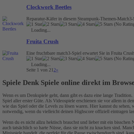
Clockwork Beetles
Reparatur-Käfer in diesem Steampunk-Themen-Match3-Sp
(No Rating
Loading...
Fruita Crush
Eine fruchtbare match3-Spiel erwartet Sie in Fruita Cru
(No Rating
Loading...
Seite 1 von 2
1
2
»
Spiele Denk Spiele online direkt im Brow
Wenn es um Denkspiele geht, dann gibt es dazu eine lange Tradition. Z
Spiel aller erster Güte. Als Videospiele erschienen sie vor allem in d
wie das Spiel oder die Levels zu lösen waren. Hier kannst du sehen,
notwendig, wenn du vielleicht deinen Highscore offiziell eintragen la
Wenn du es nicht allzu hektisch brauchst und lieber mit ein bisschen
auch tatsächlich so harte Nüsse, dass sie nicht zu knacken sind. Manc
Minispiele handelt, die perfekt für die Pause zwischendurch sind, kan