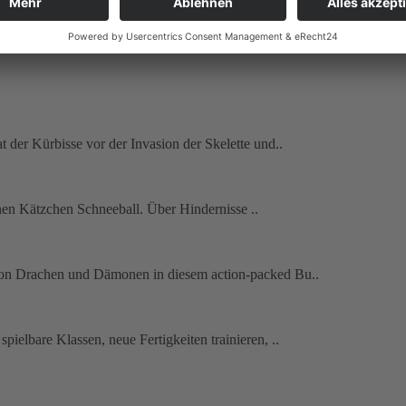
dodge, bash und dash Vergangenheit die opposition..
 der Kürbisse vor der Invasion der Skelette und..
einen Kätzchen Schneeball. Über Hindernisse ..
von Drachen und Dämonen in diesem action-packed Bu..
ielbare Klassen, neue Fertigkeiten trainieren, ..