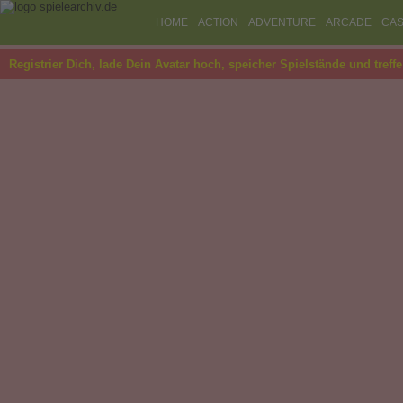
HOME
ACTION
ADVENTURE
ARCADE
CAS
Registrier Dich, lade Dein Avatar hoch, speicher Spielstände und treff