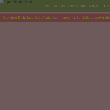
HOME
ACTION
ADVENTURE
ARCADE
CAS
Registrier Dich, lade Dein Avatar hoch, speicher Spielstände und treff