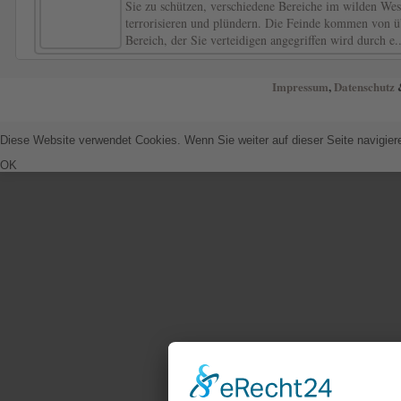
Sie zu schützen, verschiedene Bereiche im wilden Wes
terrorisieren und plündern. Die Feinde kommen von übe
Bereich, der Sie verteidigen angegriffen wird durch e.
Impressum
,
Datenschutz
&
Diese Website verwendet Cookies. Wenn Sie weiter auf dieser Seite navigie
OK