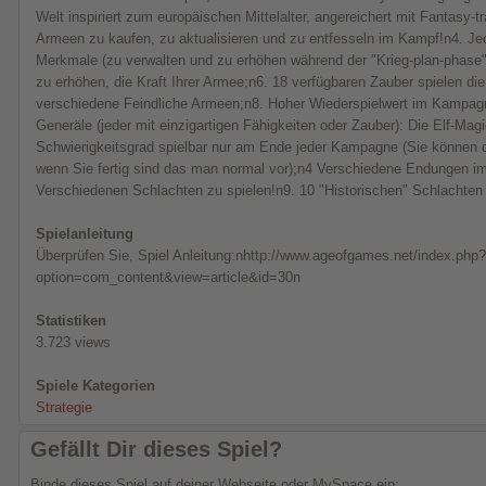
Welt inspiriert zum europäischen Mittelalter, angereichert mit Fantasy-t
Armeen zu kaufen, zu aktualisieren und zu entfesseln im Kampf!n4. Je
Merkmale (zu verwalten und zu erhöhen während der "Krieg-plan-phase"
zu erhöhen, die Kraft Ihrer Armee;n6. 18 verfügbaren Zauber spielen di
verschiedene Feindliche Armeen;n8. Hoher Wiederspielwert im Kampa
Generäle (jeder mit einzigartigen Fähigkeiten oder Zauber): Die Elf-Mag
Schwierigkeitsgrad spielbar nur am Ende jeder Kampagne (Sie können d
wenn Sie fertig sind das man normal vor);n4 Verschiedene Endungen
Verschiedenen Schlachten zu spielen!n9. 10 "Historischen" Schlachte
Spielanleitung
Überprüfen Sie, Spiel Anleitung:nhttp://www.ageofgames.net/index.php?
option=com_content&view=article&id=30n
Statistiken
3.723 views
Spiele Kategorien
Strategie
Gefällt Dir dieses Spiel?
Binde dieses Spiel auf deiner Webseite oder MySpace ein: