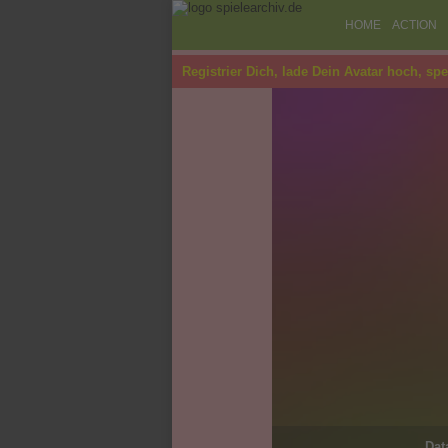
HOME
ACTION
Registrier Dich, lade Dein Avatar hoch, sp