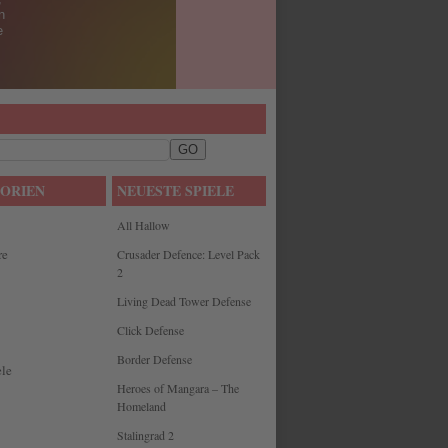
ORIEN
NEUESTE SPIELE
All Hallow
re
Crusader Defence: Level Pack
2
Living Dead Tower Defense
Click Defense
Border Defense
le
Heroes of Mangara – The
Homeland
Stalingrad 2