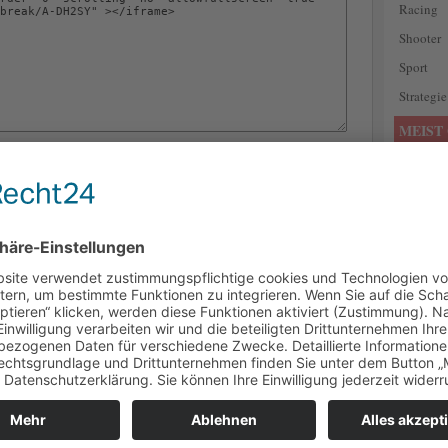
Racing
Shooter
Sport
Strategie
MEIST 
All Hall
Heroes 
Devil Ra
Cut It!
- 
match3-Spiel Ihre Aufgabe ist es zu kombinieren, so viele
möglich. Jedes mal, wenn Sie mit mehr als 3 Jungtiere, die
Keine n
er Kräfte! Ab zum nächsten Abenteuer auf Tabby Island!
Gewaltsp
6.367 v
Click D
as perfekte puzzle-Spiel für alle, die gern geben Ihrem Gehirn
 Sie Ihre logischen Fähigkeiten, und schneiden das Holz in
Border 
ße. Meistern Sie alle Ebenen und sammeln Sie alle Sterne!
Superhe