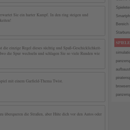
Spielete
rwartet Sie ein harter Kampf. In den ring steigen und
Smartph
keiten!
Bereich
Starburs
SPIELE
st die einzige Regel dieses süchtig und Spaß-Geschicklichkeit-
simulati
ndwo die Spur wechseln und schlagen Sie so viele Runden wie
panzersp
aufbaust
piratens
nspiel mit einem Garfield-Thema Twist.
browsers
panzersp
zu überqueren die Straßen, aber Hüte dich vor den Autos oder