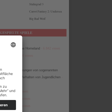
Stalingrad 3
Carrot Fantasy 2: Undersea
Big Bad Wolf
GESPIELTE SPIELE
ow
- 6.999 views
of Mangara – The Homeland
- 6.842 views
bbit Hunt
- 6.486 views
6.465 views
egativen Auswirkungen von sogenannten
ielen auf das Verhalten von Jugendlichen
-
iews
efense
- 6.291 views
Defense
- 6.193 views
ro Quiz
- 6.064 views