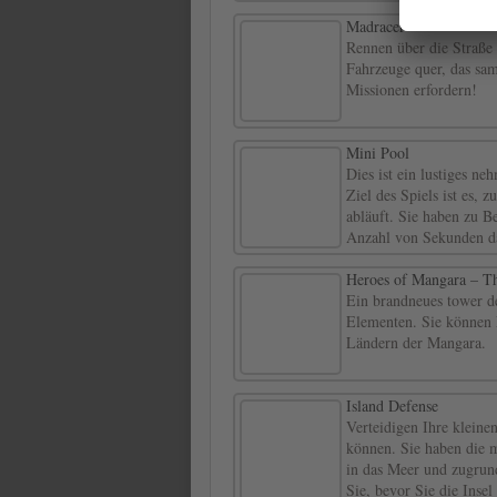
Madracer
Rennen über die Straße 
Fahrzeuge quer, das sa
Missionen erfordern!
Mini Pool
Dies ist ein lustiges n
Ziel des Spiels ist es, 
abläuft. Sie haben zu Be
Anzahl von Sekunden da
Heroes of Mangara – T
Ein brandneues tower de
Elementen. Sie können F
Ländern der Mangara.
Island Defense
Verteidigen Ihre kleinen
können. Sie haben die m
in das Meer und zugrun
Sie, bevor Sie die Insel