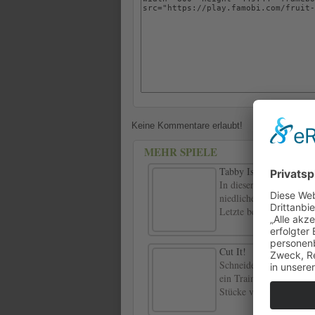
Keine Kommentare erlaubt!
MEHR SPIELE
Tabby Island
In dieser entzückenden 
niedliche Kätzchen wie 
Letzte bekommt man sup
Cut It!
Schneiden Sie Es! ist d
ein Training! Verwenden
Stücke von gleicher Grö