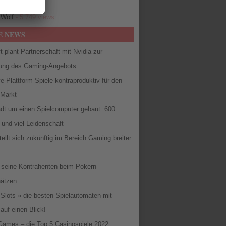
.854 views
 Wolf
- 5.749 views
E NEWS
t plant Partnerschaft mit Nvidia zur
ung des Gaming-Angebots
e Plattform Spiele kontraproduktiv für den
Markt
adt um einen Spielcomputer gebaut: 600
und viel Leidenschaft
stellt sich zukünftig im Bereich Gaming breiter
 seine Kontrahenten beim Pokern
hätzen
Slots » die besten Spielautomaten mit
auf einen Blick!
Games – die Top 5 Casinospiele 2022