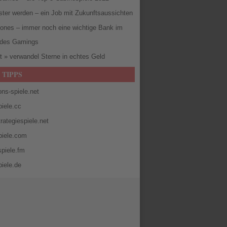
ster werden – ein Job mit Zukunftsaussichten
ones – immer noch eine wichtige Bank im
 des Gamings
t » verwandel Sterne in echtes Geld
 TIPPS
ons-spiele.net
iele.cc
rategiespiele.net
piele.com
piele.fm
iele.de