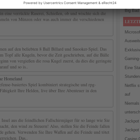
Lost
- 5
Big Bad
in eine verrückte Raserei, Schießen, ob und wischte sich die
mmeln von Münzen oder was auch immer die verschiedenen
LETZT
Microsof
Ausweit
ehmen auf den beliebten 8 Ball Billard und Snooker-Spiel. Das
Exklusiv
zum Topf alle Kugeln, bevor die Zeit geschrieben, auf die Bälle
Gaming-
ginn von vergießen die rosa Kugel zuerst, da dies die geringste
rauf und so is..
Eine St
Stunden 
he Homeland
fense-basiertes Spiel kombiniert strategische und rpg-
Netflix 
ähigkeit Ihre Helden, live über Ihre Abenteuer in den
auf
Niemals
untersc
 Insel aus die feindlichen Fallschirmjäger für so lange wie Sie
Jackpot 
acht, den wind zu Steuern! Also, stellen Sie die Feinde fallen
Jackpot 
de gehen. Verwenden Sie Ihre Waffen auf die Feinde und tötet
 erreichen. Das..
Casino 