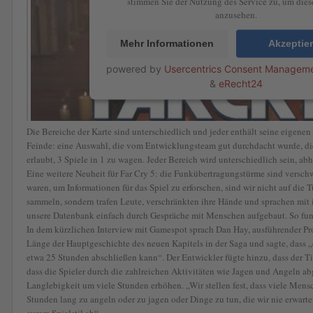
stimmen Sie der Nutzung des Service zu, um die
anzusehen.
Mehr Informationen
Akzeptie
powered by
Usercentrics Consent Manageme
&
eRecht24
Die Bereiche der Karte sind unterschiedlich und jeder enthält seine eigene
Feinde: eine Auswahl, die vom Entwicklungsteam gut durchdacht wurde, die
erlaubt, 3 Spiele in 1 zu wagen. Jeder Bereich wird unterschiedlich sein, a
Eine weitere Neuheit für Far Cry 5: die Funkübertragungstürme sind versc
waren, um Informationen für das Spiel zu erforschen, sind wir nicht auf die 
sammeln, sondern trafen Leute, verschränkten ihre Hände und sprachen mit 
unsere Datenbank einfach durch Gespräche mit Menschen aufgebaut. So funk
In dem kürzlichen Interview mit Gamespot sprach Dan Hay, ausführender Pro
Länge der Hauptgeschichte des neuen Kapitels in der Saga und sagte, dass 
etwa 25 Stunden abschließen kann“. Der Entwickler fügte hinzu, dass der Ti
dass die Spieler durch die zahlreichen Aktivitäten wie Jagen und Angeln ab
Langlebigkeit um viele Stunden erhöhen. „Wir stellen fest, dass viele Mensc
Stunden lang zu angeln oder zu jagen oder Dinge zu tun, die wir nie erwartet