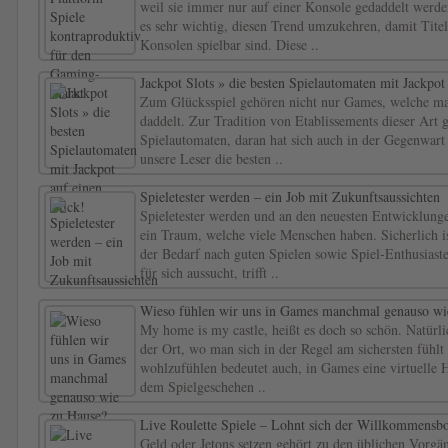
weil sie immer nur auf einer Konsole gedaddelt werd
es sehr wichtig, diesen Trend umzukehren, damit Tite
Konsolen spielbar sind. Diese ..
Jackpot Slots » die besten Spielautomaten mit Jackpot
Zum Glücksspiel gehören nicht nur Games, welche ma
daddelt. Zur Tradition von Etablissements dieser Art 
Spielautomaten, daran hat sich auch in der Gegenwart 
unsere Leser die besten ..
Spieletester werden – ein Job mit Zukunftsaussichten
Spieletester werden und an den neuesten Entwicklunge
ein Traum, welche viele Menschen haben. Sicherlich is
der Bedarf nach guten Spielen sowie Spiel-Enthusiast
für sich aussucht, trifft ..
Wieso fühlen wir uns in Games manchmal genauso wi
My home is my castle, heißt es doch so schön. Natürlic
der Ort, wo man sich in der Regel am sichersten fühlt 
wohlzufühlen bedeutet auch, in Games eine virtuelle H
dem Spielgeschehen ..
Live Roulette Spiele – Lohnt sich der Willkommensbo
Geld oder Jetons setzen gehört zu den üblichen Vorgä