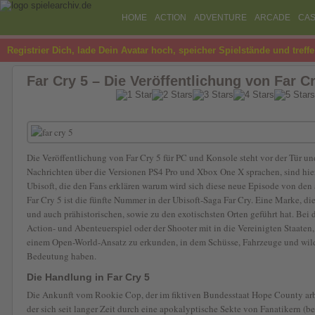
HOME
ACTION
ADVENTURE
ARCADE
CAS
Registrier Dich, lade Dein Avatar hoch, speicher Spielstände und treff
Far Cry 5 – Die Veröffentlichung von Far Cr
Die Veröffentlichung von Far Cry 5 für PC und Konsole steht vor der Tür u
Nachrichten über die Versionen PS4 Pro und Xbox One X sprachen, sind hie
Ubisoft, die den Fans erklären warum wird sich diese neue Episode von den 
Far Cry 5 ist die fünfte Nummer in der Ubisoft-Saga Far Cry. Eine Marke,
und auch prähistorischen, sowie zu den exotischsten Orten geführt hat. Bei
Action- und Abenteuerspiel oder der Shooter mit in die Vereinigten Staaten
einem Open-World-Ansatz zu erkunden, in dem Schüsse, Fahrzeuge und wild
Bedeutung haben.
Die Handlung in Far Cry 5
Die Ankunft vom Rookie Cop, der im fiktiven Bundesstaat Hope County arbe
der sich seit langer Zeit durch eine apokalyptische Sekte von Fanatikern (b