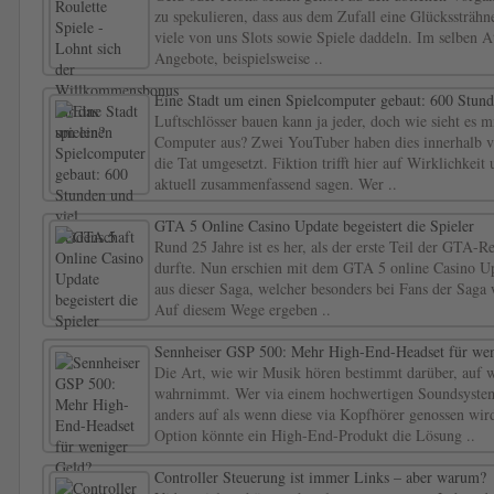
zu spekulieren, dass aus dem Zufall eine Glückssträhn
viele von uns Slots sowie Spiele daddeln. Im selben 
Angebote, beispielsweise ..
Eine Stadt um einen Spielcomputer gebaut: 600 Stund
Luftschlösser bauen kann ja jeder, doch wie sieht es m
Computer aus? Zwei YouTuber haben dies innerhalb v
die Tat umgesetzt. Fiktion trifft hier auf Wirklichke
aktuell zusammenfassend sagen. Wer ..
GTA 5 Online Casino Update begeistert die Spieler
Rund 25 Jahre ist es her, als der erste Teil der GTA-R
durfte. Nun erschien mit dem GTA 5 online Casino Up
aus dieser Saga, welcher besonders bei Fans der Saga
Auf diesem Wege ergeben ..
Sennheiser GSP 500: Mehr High-End-Headset für wen
Die Art, wie wir Musik hören bestimmt darüber, auf 
wahrnimmt. Wer via einem hochwertigen Soundsystem
anders auf als wenn diese via Kopfhörer genossen wird
Option könnte ein High-End-Produkt die Lösung ..
Controller Steuerung ist immer Links – aber warum?